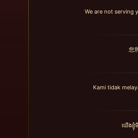
We are not serving y
您
Kami tidak mela
យើងខ្ញ