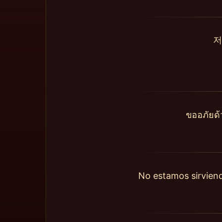
저
ขออภัยด้
No estamos sirviend