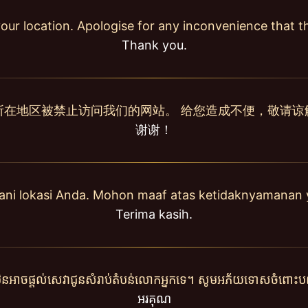
our location. Apologise for any inconvenience that 
Thank you.
所在地区被禁止访问我们的网站。 给您造成不便，敬请谅
谢谢！
yani lokasi Anda. Mohon maaf atas ketidaknyamanan 
Terima kasih.
ុំមិនអាចផ្តល់សេវាជូនសំរាប់តំបន់លោកអ្នកទេ។ សូមអភ័យទោសចំពោះបញ
អរគុណ