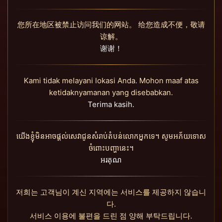
您所在地区被禁止访问我们的网站。 给您造成不便，敬请
谅解。
谢谢！
Kami tidak melayani lokasi Anda. Mohon maaf atas
ketidaknyamanan yang disebabkan.
Terima kasih.
យើងខ្ញុំមិនអាចផ្តល់សេវាជូនសំរាប់តំបន់លោកអ្នកទេ។ សូមអភ័យទោស
ចំពោះបញ្ហានេះ។
អរគុណ
저희는 고객님이 계신 지역에는 서비스를 제공하지 않습니
다.
서비스 이용에 불편을 드린 점 양해 부탁드립니다.